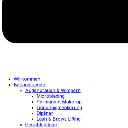
Willkommen
Behandlungen
Augenbrauen & Wimpern
Microblading
Permanent Make-up
Lippenpigmentierung
Dipliner
Lash & Brows Lifting
Gesichtspflege